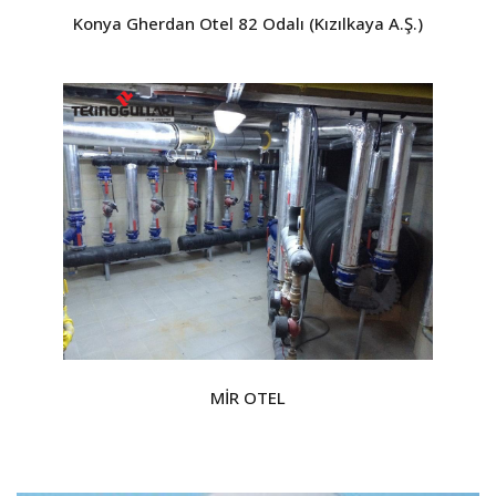
Konya Gherdan Otel 82 Odalı (Kızılkaya A.Ş.)
MİR OTEL